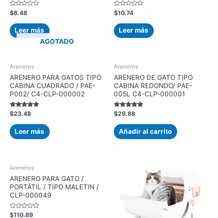
Valorado
Valorado
$
8.48
$
10.74
con
con
0
0
de
de
Leer más
Leer más
5
5
AGOTADO
Areneros
Areneros
ARENERO PARA GATOS TIPO
ARENERO DE GATO TIPO
CABINA CUADRADO / PAE-
CABINA REDONDO/ PAE-
P002/ C4-CLP-000002
005L C4-CLP-000001
Valorado con
Valorado con
$
23.48
$
29.88
5.00
5.00
de 5
de 5
Leer más
Añadir al carrito
Areneros
ARENERO PARA GATO /
PORTÁTIL / TIPO MALETIN /
CLP-000049
Valorado
$
110.89