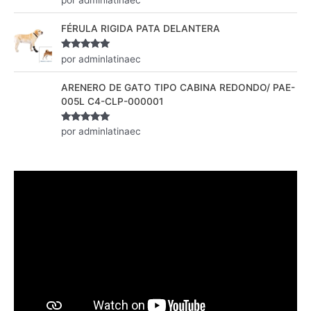
por adminlatinaec
con
5
de 5
FÉRULA RIGIDA PATA DELANTERA
Valorado
por adminlatinaec
con
5
de 5
ARENERO DE GATO TIPO CABINA REDONDO/ PAE-
005L C4-CLP-000001
Valorado
por adminlatinaec
con
5
de 5