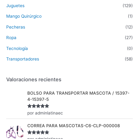
Juguetes
(129)
Mango Quirúrgico
(1)
Pecheras
(12)
Ropa
(27)
Tecnología
(0)
Transportadores
(58)
Valoraciones recientes
BOLSO PARA TRANSPORTAR MASCOTA / 15397-
4-15397-5
Valorado
por adminlatinaec
con
5
de 5
CORREA PARA MASCOTAS-C6-CLP-000008
Valorado