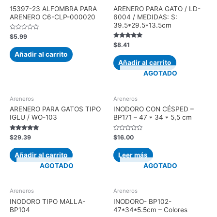
15397-23 ALFOMBRA PARA
ARENERO PARA GATO / LD-
ARENERO C6-CLP-000020
6004 / MEDIDAS: S:
39.5*29.5*13.5cm
Valorado
$
5.99
con
Valorado con
$
8.41
0
5.00
de
Añadir al carrito
de 5
5
Añadir al carrito
AGOTADO
Areneros
Areneros
ARENERO PARA GATOS TIPO
INODORO CON CÉSPED –
IGLU / WO-103
BP171 – 47 * 34 * 5,5 cm
Valorado con
Valorado
$
29.39
$
16.00
5.00
con
de 5
0
de
Añadir al carrito
Leer más
5
AGOTADO
AGOTADO
Areneros
Areneros
INODORO TIPO MALLA-
INODORO- BP102-
BP104
47*34*5.5cm – Colores