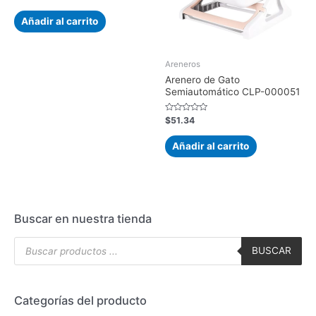
con
0
de
Añadir al carrito
5
Areneros
Arenero de Gato
Semiautomático CLP-000051
Valorado
$
51.34
con
0
de
Añadir al carrito
5
Buscar en nuestra tienda
BUSCAR
Categorías del producto