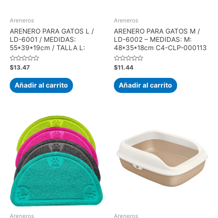
Areneros
Areneros
ARENERO PARA GATOS L /
ARENERO PARA GATOS M /
LD-6001 / MEDIDAS:
LD-6002 – MEDIDAS: M:
55*39*19cm / TALLA L:
48*35*18cm C4-CLP-000113
Valorado
Valorado
$
13.47
$
11.44
con
con
0
0
de
de
Añadir al carrito
Añadir al carrito
5
5
Areneros
Areneros