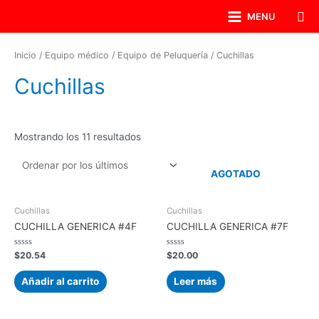
MENU
Inicio
/
Equipo médico
/
Equipo de Peluquería
/ Cuchillas
Cuchillas
Mostrando los 11 resultados
AGOTADO
Cuchillas
Cuchillas
CUCHILLA GENERICA #4F
CUCHILLA GENERICA #7F
Valorado
Valorado
$
20.54
$
20.00
con
con
0
0
de
de
Añadir al carrito
Leer más
5
5