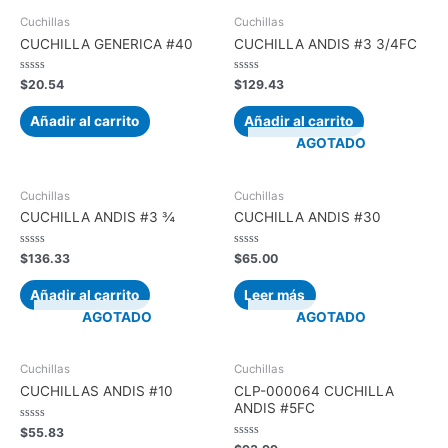
Cuchillas
Cuchillas
CUCHILLA GENERICA #40
CUCHILLA ANDIS #3 3/4FC
Valorado
Valorado
$
20.54
$
129.43
con
con
0
0
de
de
Añadir al carrito
Añadir al carrito
5
5
AGOTADO
Cuchillas
Cuchillas
CUCHILLA ANDIS #3 ¾
CUCHILLA ANDIS #30
Valorado
Valorado
$
136.33
$
65.00
con
con
0
0
de
de
Añadir al carrito
Leer más
5
5
AGOTADO
AGOTADO
Cuchillas
Cuchillas
CUCHILLAS ANDIS #10
CLP-000064 CUCHILLA
ANDIS #5FC
Valorado
$
55.83
con
Valorado