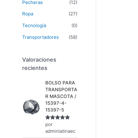
Pecheras
(12)
Ropa
(27)
Tecnología
(0)
Transportadores
(58)
Valoraciones
recientes
BOLSO PARA
TRANSPORTA
R MASCOTA /
15397-4-
15397-5
por
Valorado
con
5
de 5
adminlatinaec