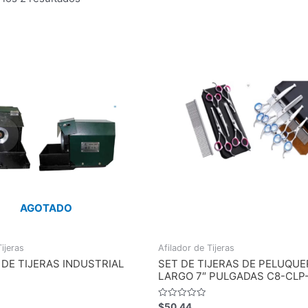
AGOTADO
ijeras
Afilador de Tijeras
 DE TIJERAS INDUSTRIAL
SET DE TIJERAS DE PELUQUE
LARGO 7″ PULGADAS C8-CLP
Valorado
$
50.44