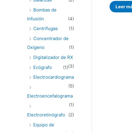
0
de
Leer m
5
Bombas de
Infusión
(4)
Centrífugas
(1)
Concentrador de
Oxígeno
(1)
Digitalizador de RX
(3)
Ecógrafo
(1)
Electrocardiograma
(5)
Electroencefalograma
(1)
Electroretinógrafo
(2)
Equipo de