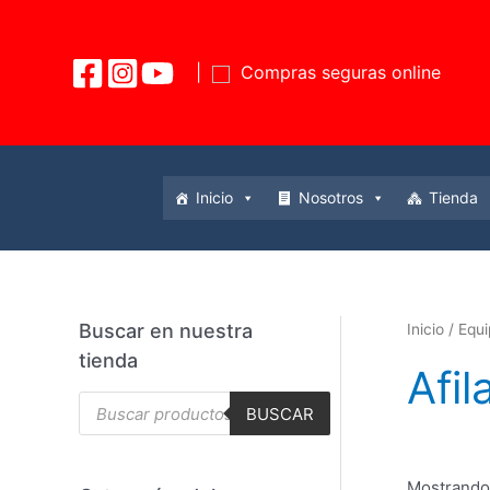
|
Compras seguras online
Inicio
Nosotros
Tienda
Buscar en nuestra
Inicio
/
Equ
tienda
Afil
BUSCAR
Mostrando 