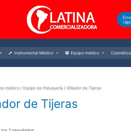
Env
ráp
Instrumental Médico
Equipo médico
Cosmético
ipo médico
/
Equipo de Peluquería
/ Afilador de Tijeras
ador de Tijeras
los 2 resultados