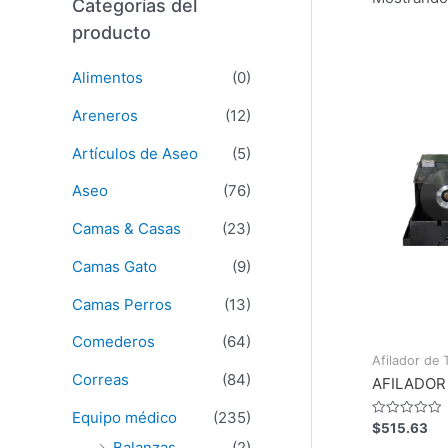
Categorías del
producto
Alimentos
(0)
Areneros
(12)
Artículos de Aseo
(5)
Aseo
(76)
Camas & Casas
(23)
Camas Gato
(9)
Camas Perros
(13)
Comederos
(64)
Afilador de T
Correas
(84)
AFILADOR
Equipo médico
(235)
Valorado
$
515.63
con
Balanzas
(2)