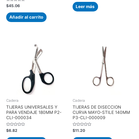
0
de
Valorado
$
45.06
Leer más
5
con
0
de
Añadir al carrito
5
Cadera
Cadera
TIJERAS UNIVERSALES Y
TIJERAS DE DISECCION
PARA VENDAJE 180MM P2-
CURVA MAYO-STILE 140MM
CLI-000034
P3-CLI-000009
Valorado
Valorado
$
6.82
$
11.20
con
con
0
0