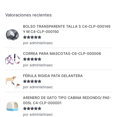
Valoraciones recientes
BOLSO TRANSPARENTE TALLA S C4-CLP-000149
Y M C4-CLP-000150
Valorado
por adminlatinaec
con
5
de 5
CORREA PARA MASCOTAS-C6-CLP-000008
Valorado
por adminlatinaec
con
5
de 5
FÉRULA RIGIDA PATA DELANTERA
Valorado
por adminlatinaec
con
5
de 5
ARENERO DE GATO TIPO CABINA REDONDO/ PAE-
005L C4-CLP-000001
Valorado
por adminlatinaec