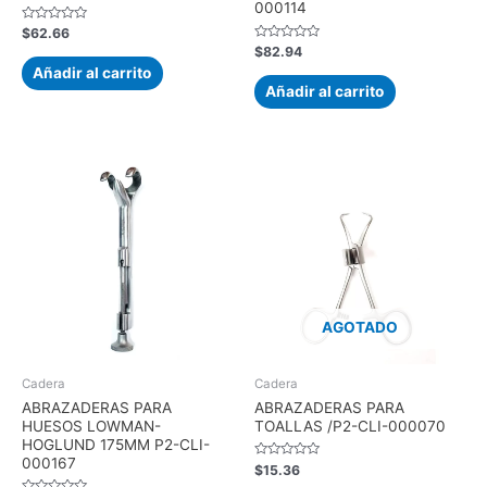
000114
Valorado
$
62.66
con
Valorado
$
82.94
0
con
de
Añadir al carrito
0
5
de
Añadir al carrito
5
AGOTADO
Cadera
Cadera
ABRAZADERAS PARA
ABRAZADERAS PARA
HUESOS LOWMAN-
TOALLAS /P2-CLI-000070
HOGLUND 175MM P2-CLI-
000167
Valorado
$
15.36
con