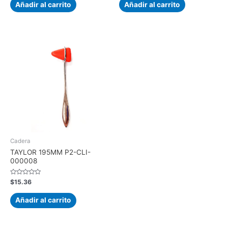
de
de
Añadir al carrito
Añadir al carrito
5
5
Cadera
TAYLOR 195MM P2-CLI-
000008
Valorado
$
15.36
con
0
de
Añadir al carrito
5