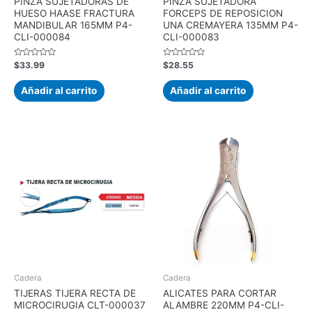
PINZA SUJETADORAS DE
PINZA SUJETADORA
HUESO HAASE FRACTURA
FORCEPS DE REPOSICION
MANDIBULAR 165MM P4-
UNA CREMAYERA 135MM P4-
CLI-000084
CLI-000083
Valorado
Valorado
$
33.99
$
28.55
con
con
0
0
de
de
Añadir al carrito
Añadir al carrito
5
5
Cadera
Cadera
TIJERAS TIJERA RECTA DE
ALICATES PARA CORTAR
MICROCIRUGIA CLT-000037
ALAMBRE 220MM P4-CLI-