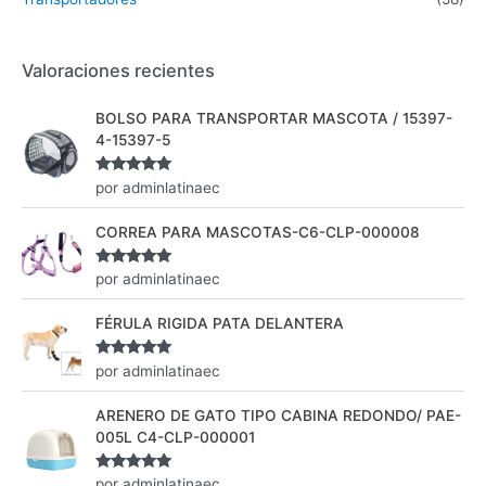
Valoraciones recientes
BOLSO PARA TRANSPORTAR MASCOTA / 15397-
4-15397-5
Valorado
por adminlatinaec
con
5
de 5
CORREA PARA MASCOTAS-C6-CLP-000008
Valorado
por adminlatinaec
con
5
de 5
FÉRULA RIGIDA PATA DELANTERA
Valorado
por adminlatinaec
con
5
de 5
ARENERO DE GATO TIPO CABINA REDONDO/ PAE-
005L C4-CLP-000001
Valorado
por adminlatinaec