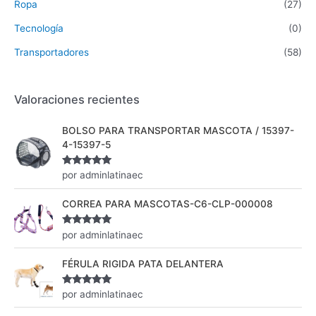
Ropa
(27)
Tecnología
(0)
Transportadores
(58)
Valoraciones recientes
BOLSO PARA TRANSPORTAR MASCOTA / 15397-
4-15397-5
Valorado
por adminlatinaec
con
5
de 5
CORREA PARA MASCOTAS-C6-CLP-000008
Valorado
por adminlatinaec
con
5
de 5
FÉRULA RIGIDA PATA DELANTERA
Valorado
por adminlatinaec
con
5
de 5