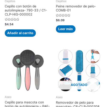
Cepillos
Cepillos
Cepillo con botón de
Peine removedor de pelo-
autolimpieza- 790-33 / C1-
COMB-01
CLP-HIG-000002
Valorado
$
6.09
con
Valorado
$
4.54
0
con
de
Leer más
0
5
de
Añadir al carrito
5
AGOTADO
Aseo
Aseo
Cepillo para mascota con
Removedor de pelo para
botón de autolimpieza – PAE-
mascotas- C6-CLP-000208