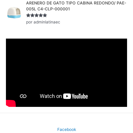
ARENERO DE GATO TIPO CABINA REDONDO/ PAE-
005L C4-CLP-000001
Valorado
por adminlatinaec
con
5
de 5
Facebook