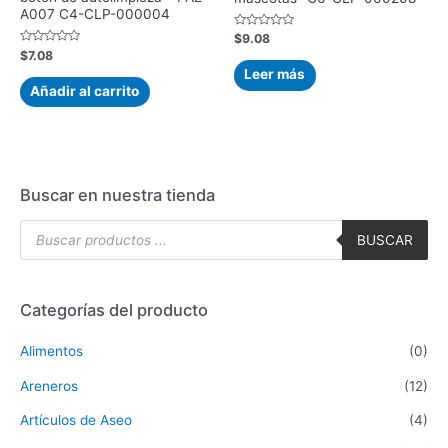
A007 C4-CLP-000004
Valorado
$
9.08
con
Valorado
$
7.08
0
con
de
Leer más
0
5
de
Añadir al carrito
5
Buscar en nuestra tienda
BUSCAR
Categorías del producto
Alimentos
(0)
Areneros
(12)
Artículos de Aseo
(4)