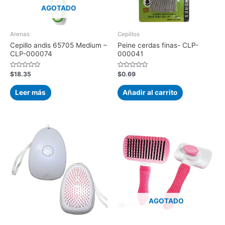
AGOTADO
Arenas
Cepillos
Cepillo andis 65705 Medium –
Peine cerdas finas- CLP-
CLP-000074
000041
Valorado
Valorado
$
18.35
$
0.69
con
con
0
0
de
de
Leer más
Añadir al carrito
5
5
AGOTADO