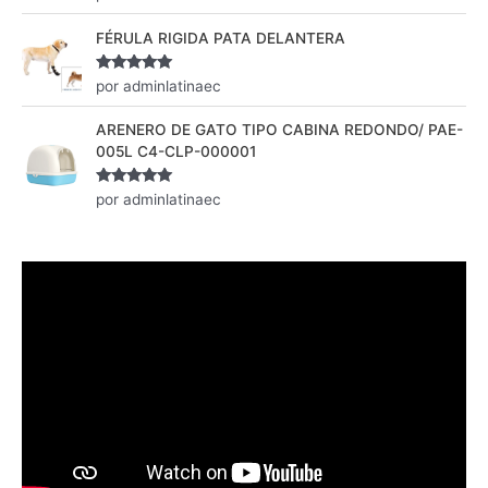
con
5
de 5
FÉRULA RIGIDA PATA DELANTERA
Valorado
por adminlatinaec
con
5
de 5
ARENERO DE GATO TIPO CABINA REDONDO/ PAE-
005L C4-CLP-000001
Valorado
por adminlatinaec
con
5
de 5