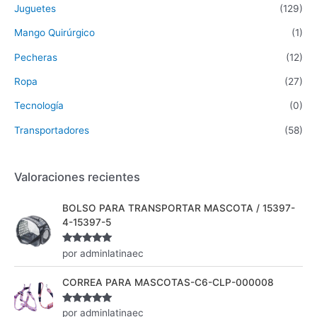
Juguetes
(129)
Mango Quirúrgico
(1)
Pecheras
(12)
Ropa
(27)
Tecnología
(0)
Transportadores
(58)
Valoraciones recientes
BOLSO PARA TRANSPORTAR MASCOTA / 15397-
4-15397-5
Valorado
por adminlatinaec
con
5
de 5
CORREA PARA MASCOTAS-C6-CLP-000008
Valorado
por adminlatinaec