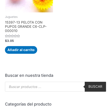
Juguetes
15397-13 PELOTA CON
PUPOS GRANDE C6-CLP-
000010
Valorado
$
3.05
con
0
de
Añadir al carrito
5
Buscar en nuestra tienda
BUSCAR
Categorías del producto