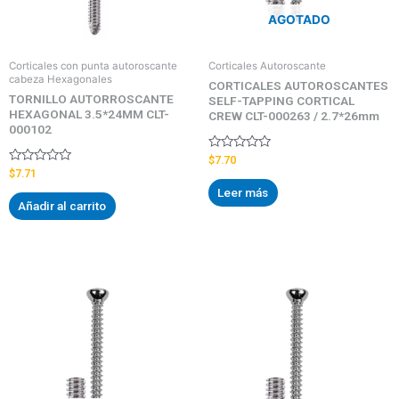
AGOTADO
Corticales con punta autoroscante
Corticales Autoroscante
cabeza Hexagonales
CORTICALES AUTOROSCANTES
TORNILLO AUTORROSCANTE
SELF-TAPPING CORTICAL
HEXAGONAL 3.5*24MM CLT-
CREW CLT-000263 / 2.7*26mm
000102
Valorado
$
7.70
con
Valorado
$
7.71
0
con
Leer más
de
0
Añadir al carrito
5
de
5