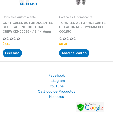
AGOTADO
Corticales Autoroscante
Corticales Autoroscante
CORTICALES AUTOROSCANTES
TORNILLO AUTORROSCANTE
SELF-TAPPING CORTICAL
HEXAGONAL 2.0*20MM CLT-
CREW CLT-000254 / 2.4*16mm
000250
Valorado
Valorado
$
7.50
$
8.98
con
con
0
0
Leer más
Añadir al carrito
de
de
5
5
Facebook
Instagram
YouTube
Catálogo de Productos
Nosotros