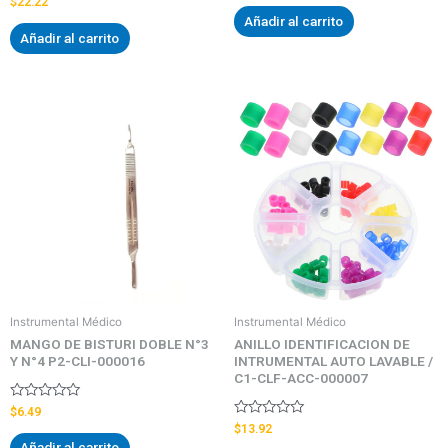
$
22.22
0
con
Añadir al carrito
de
0
5
Añadir al carrito
de
5
Instrumental Médico
Instrumental Médico
MANGO DE BISTURI DOBLE N°3
ANILLO IDENTIFICACION DE
Y N°4 P2-CLI-000016
INTRUMENTAL AUTO LAVABLE /
C1-CLF-ACC-000007
Valorado
$
6.49
con
Valorado
$
13.92
0
con
Añadir al carrito