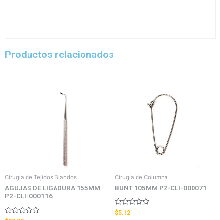
Productos relacionados
Cirugía de Tejidos Blandos
Cirugía de Columna
AGUJAS DE LIGADURA 155MM
BUNT 105MM P2-CLI-000071
P2-CLI-000116
Valorado
$
5.12
con
Valorado