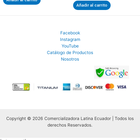
de
0
5
Añadir al carrito
de
5
Facebook
Instagram
YouTube
Catálogo de Productos
Nosotros
Copyright © 2026 Comercializadora Latina Ecuador | Todos los
derechos Reservados.