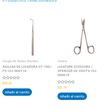
Productos relacionados
Cirugía de Tejidos Blandos
Cadera
AGUJAS DE LIGADURA 07-190 /
LIGATURE SCISSORS /
P2-CLI-000116
SPENCER 03-330 P4-CLI-
000019
Valorado
$
22.22
con
Valorado
$
21.76
0
con
Añadir al carrito
de
0
5
Añadir al carrito
de
5