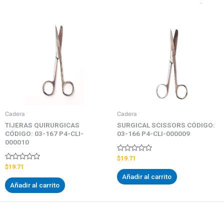
Cadera
Cadera
TIJERAS QUIRURGICAS
SURGICAL SCISSORS CÓDIGO:
CÓDIGO: 03-167 P4-CLI-
03-166 P4-CLI-000009
000010
Valorado
$
19.71
con
Valorado
$
19.71
0
con
Añadir al carrito
de
0
5
Añadir al carrito
de
5